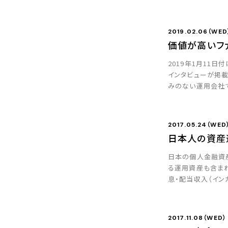
び悩み、広告付きの
2019.02.06（WED
価値が高いフ
2019年1月11
インタビューが掲
みのない運用会社で
の中で、私が気になっ
2017.05.24（WED
日本人の資産
日本の個人金融資産
る運用資産も含まれ
息・配当収入（イン
（元本の変動除く）は
2017.11.08（WED）