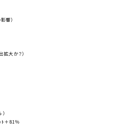
の影響）
出拡大か？）
 ）
ｯﾄ＋81％