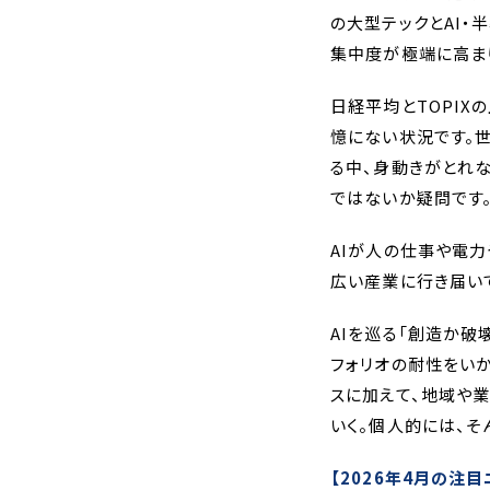
の大型テックとAI・
集中度が極端に高まり
日経平均とTOPIX
憶にない状況です。
る中、身動きがとれ
ではないか疑問です
AIが人の仕事や電
広い産業に行き届い
AIを巡る「創造か
フォリオの耐性をいか
スに加えて、地域や
いく。個人的には、そ
【2026年4月の注目