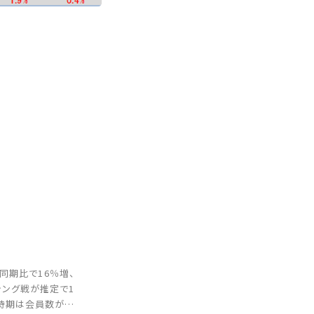
同期比で16％増、
シング戦が推定で1
一時期は会員数が伸