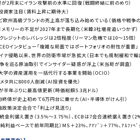
市場が2月末にイラン攻撃前の水準に回復（戦闘終結に前のめり）
に海外投資家注目（賃料上昇に期待大）
ンなど欧州高級ブランドの売上高が落ち込み始めている（価格や戦争
導体メモリーの不足が2027年まで長期化（米韓3社増産追いつかず）
トクレジットのレバレッジは2倍程度（リーマン危機では10～15倍）
ープCEOインタビュー「複雑な局面ではポートフォリオの耐性が重要」
クライナ侵略以来、世界の防衛市場が急拡大（日本でも規制緩和で輸
ン紛争を巡る原油取引でインサイダー疑惑が浮上（米当局が調査）
Gが大学の資産運用を一括代行する事業を開始（OCIO）
ト、メタ共に8000人削減（AI投資を優先）
株が半年ぶりに最高値更新（時価総額5.3兆ドル）
経平均終値が史上初めて6万円台に乗せた（AI・半導体がけん引）
銀金融政策決定会合で「利上げ見送り」
連続金利据え置き（3.5％～3.75％）、ECBは7会合連続据え置き（2%
（純利益ベースで前年同期比）MS＋23％、ｱﾏｿﾞﾝ＋77％、ｱﾙﾌｧﾍﾞ