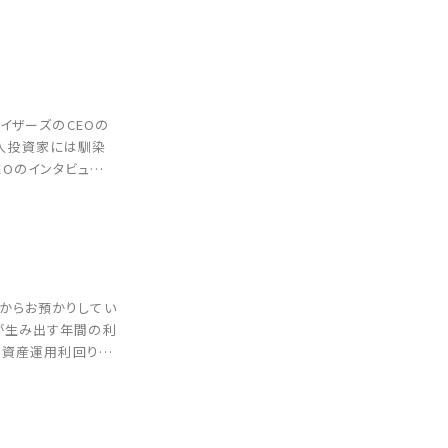
バイザーズのCEOの
個人投資家には馴染
EOのインタビュー
様からお預かりしてい
円が生み出す年間の利
人の資産運用利回り