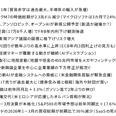
から1年（貿易赤字は過去最大、半導体の輸入が急増）
テックM7の時価総額が2.3兆ドル減少（マイクロソフトは3カ月で24％
スX、アンソロピック、オープンAIが新規公開予定（創造か破壊か？）
計堅調（17万8千人増）でFRB年内利下げ観測後退
で東南アジア諸国の国債に格下げリスク増大
債利回りが数年ぶりの高水準に上昇（ECB年内３回利上げの見方も
から投資マネーが離散する動きが継続（AIディスラプション）
融取引に地殻変動（地銀や信金の450兆円市場をメガやフィンテック
欧州や新興国企業を中心に企業業績の下方修正が相次ぐ
ックの新AIが金融システムへの脅威に（米金融関係首脳が緊急会議）
のREIT売りが過去最大に（債券含み損と相殺）海外や財団が買い
物価は前年同月比＋3.3％（ガソリン高で2年ぶりの伸び）
で政権交代（米とロシアが応援したオルバン首相が敗北）
1－3月決算が本格化（S&P500の市場予想は前年同期比＋17.6％
ァンドの2026年1－3月の買収総額が前期比で36％減少（SaaSの