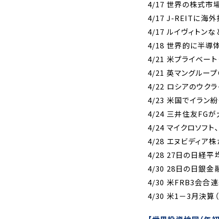
4/17 世界の株式
4/17 J-REIT
4/17 ルイヴィト
4/18 世界的に半
4/21 米プライベー
4/21 英マングル
4/22 ロシアのウ
4/23 米国でイラ
4/24 三井住友F
4/24 マイクロソフ
4/28 エヌビディア
4/28 27日の日
4/30 28日の日
4/30 米FRB3会合
4/30 米1－3月決算