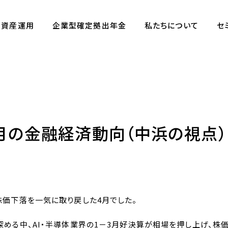
資産運用
企業型確定拠出年金
私たちについて
セ
4月の金融経済動向（中浜の視点）
株価下落を一気に取り戻した4月でした。
める中、AI・半導体業界の1－3月好決算が相場を押し上げ、株