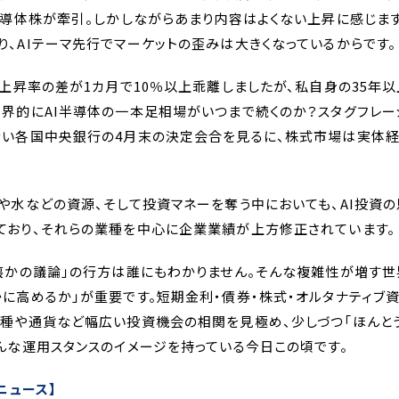
半導体株が牽引。しかしながらあまり内容はよくない上昇に感じま
、AIテーマ先行でマーケットの歪みは大きくなっているからです。
の上昇率の差が1カ月で10％以上乖離しましたが、私自身の35年
世界的にAI半導体の一本足相場がいつまで続くのか？スタグフレー
ない各国中央銀行の4月末の決定会合を見るに、株式市場は実体経
。
力や水などの資源、そして投資マネーを奪う中においても、AI投資
ており、それらの業種を中心に企業業績が上方修正されています。
破壊かの議論」の行方は誰にもわかりません。そんな複雑性が増す世
に高めるか」が重要です。短期金利・債券・株式・オルタナティブ
業種や通貨など幅広い投資機会の相関を見極め、少しづつ「ほんとう
んな運用スタンスのイメージを持っている今日この頃です。
ニュース】