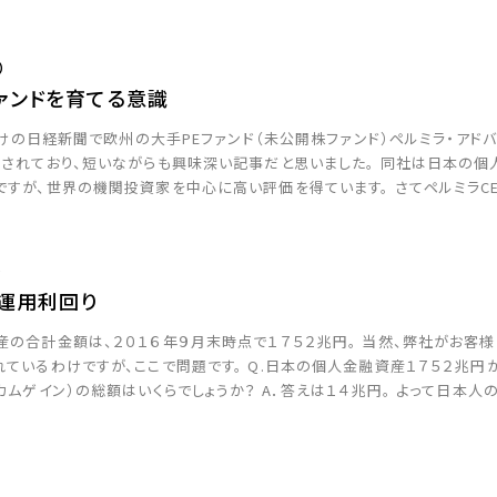
リーズナブルな視聴コースも提供することになりましたが、足元では […]
）
ァンドを育てる意識
日付けの日経新聞で欧州の大手PEファンド（未公開株ファンド）ペルミラ・アド
載されており、短いながらも興味深い記事だと思いました。 同社は日本の
すが、世界の機関投資家を中心に高い評価を得ています。 さてペルミラC
た点を中心に列挙すると…、 ① &nbs […]
）
運用利回り
の合計金額は、２０１６年９月末時点で１７５２兆円。 当然、弊社がお客
ているわけですが、ここで問題です。 Q.日本の個人金融資産１７５２兆
カムゲイン）の総額はいくらでしょうか？ A．答えは１４兆円。 よって日本
、１４兆円/１７５２兆円＝約０．８％となります。 一方、米国 […]