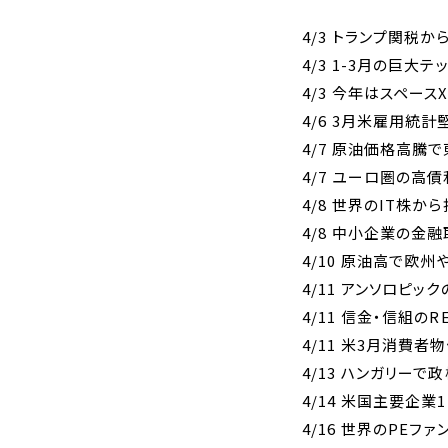
4/3 トランプ関税
4/3 1-3月の巨大
4/3 今年はスペー
4/6 3月米雇用統
4/7 原油価格高騰
4/7 ユーロ圏の高
4/8 世界のIT株
4/8 中小企業の金
4/10 原油高で
4/11 アンソロピ
4/11 信金・信組
4/11 米3月消費者
4/13 ハンガリー
4/14 米国主要企業
4/16 世界のPEフ