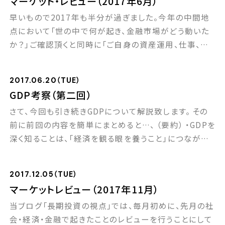
マーケット・レビュー（2017年6月）
600兆円の大台に達したという嬉しいニュースを聞いた
早いもので2017年も半分が過ぎました。今年の中間地
ばかりですが、日本全体（政府部 […]
点において「世の中で何が起き、金融市場がどう動いた
か？」ご確認頂くと同時に「ご自身の資産運用、仕事、生
活等にどのような影響があるか？」是非考えてみてくだ
さい！ ■2017年6月の注目ニュース（社会・経済） 1日、
2017.06.20（TUE）
トランプ米大統領が地球温暖化対策の枠組み「パリ協
GDP考察（第二回）
定」離脱を表明。 2日、異次元緩和で日銀総資産（5月末
さて、今回も引き続きGDPについて解説致します。 その
時点）が500兆円を超える（GDP […]
前に前回の内容を簡単にまとめると…、 （要約） ・GDPを
深く知ることは、「経済を観る眼を養うこと」につながる。
・また同時に「長期投資への理解度を深めること」に役
立つ。 ・GDPは、例えるなら「パンの生産数」。 ・GDP成長
2017.12.05（TUE）
とは、「パンの生産数を増やすこと」。 ・パンの生産数の増
マーケットレビュー（2017年11月）
加＝「労働人口の増加」×「労働生産性の向上」。 改めて
当ブログ「長期投資の視点」では、毎月初めに、先月の社
以上の点を […]
会・経済・金融で起きたことのレビューを行うことにして