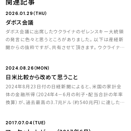
関連記事
2026.01.29（THU）
ダボス会議
ダボス会議に出席したウクライナのゼレンスキー大統領
の発言に色々と思うところがありました。 以下は産経新
聞からの抜粋ですが、共有させて頂きます。 ウクライナの
ゼレンスキー大統領は22日、スイス東部で開催中の世界
経済フォーラム年次総会（ダボス会議）で演説し、欧州に
2024.08.26（MON）
痛烈な批判を浴びせた。「昨年のダボス会議の演説で、
日米比較から改めて思うこと
私は欧州に自衛策が必要だと訴えた。だが、1年たって
2024年8月23日付の日経新聞によると、米国の家計全
も何も変わっていない」と苦言を呈した。 […]
体の金融所得（2024年4－6月の利子・配当合計の年率
換算）が、過去最高の3.7兆ドル（約540兆円）に達したと
のこと。 これは日本の家計の金融所得の40倍という大
きな金額になるそうで、米国の強い個人消費の要因の一
2017.07.04（TUE）
つにもなっています。先日、日本の名目GDPが初めて