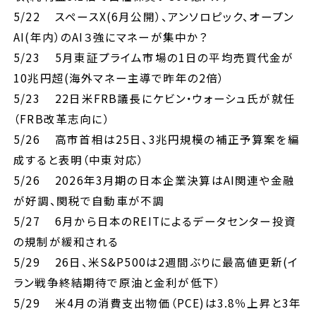
5/22 スペースX(6月公開）、アンソロピック、オープン
AI(年内）のAI３強にマネーが集中か？
5/23 5月東証プライム市場の1日の平均売買代金が
10兆円超(海外マネー主導で昨年の2倍）
5/23 22日米FRB議長にケビン・ウォーシュ氏が就任
（FRB改革志向に）
5/26 高市首相は25日、3兆円規模の補正予算案を編
成すると表明（中東対応）
5/26 2026年3月期の日本企業決算はAI関連や金融
が好調、関税で自動車が不調
5/27 6月から日本のREITによるデータセンター投資
の規制が緩和される
5/29 26日、米S&P500は2週間ぶりに最高値更新(イ
ラン戦争終結期待で原油と金利が低下）
5/29 米4月の消費支出物価（PCE)は3.8％上昇と3年