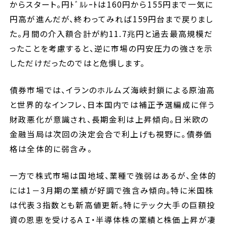
からスタート。円ﾄﾞﾙﾚｰﾄは160円から155円まで一気に
円高が進んだが、終わってみれば159円台まで戻りまし
セミナー
た。月間の介入額合計が約11.7兆円と過去最高規模だ
ったことを考慮すると、逆に市場の円安圧力の強さを示
ブログ
しただけだったのではと危惧します。
採用情報
債券市場では、イランのホルムズ海峡封鎖による原油高
と世界的なインフレ、日本国内では補正予選編成に伴う
財政悪化が意識され、長期金利は上昇傾向。日米欧の
金融当局は次回の決定会合で利上げも視野に。債券価
格は全体的に弱含み。
一方で株式市場は国地域、業種で強弱はあるが、全体的
には1－3月期の業績が好調で強含み傾向。特に米国株
は代表３指数とも新高値更新。特にテック大手の巨額投
資の恩恵を受けるＡＩ・半導体株の業績と株価上昇が凄