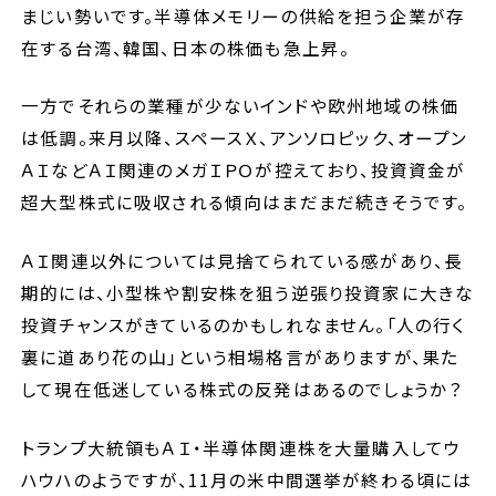
まじい勢いです。半導体メモリーの供給を担う企業が存
在する台湾、韓国、日本の株価も急上昇。
一方でそれらの業種が少ないインドや欧州地域の株価
は低調。来月以降、スペースＸ、アンソロピック、オープン
ＡＩなどＡＩ関連のメガＩＰＯが控えており、投資資金が
超大型株式に吸収される傾向はまだまだ続きそうです。
ＡＩ関連以外については見捨てられている感があり、長
期的には、小型株や割安株を狙う逆張り投資家に大きな
投資チャンスがきているのかもしれなません。「人の行く
裏に道あり花の山」という相場格言がありますが、果た
して現在低迷している株式の反発はあるのでしょうか？
トランプ大統領もＡＩ・半導体関連株を大量購入してウ
ハウハのようですが、11月の米中間選挙が終わる頃には