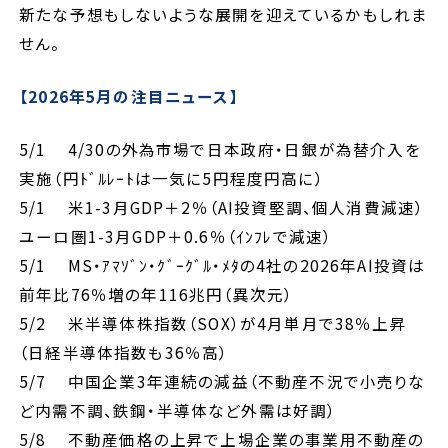
新たな予想もしないような展開を迎えているかもしれま
せん。
【2026年5月の注目ニュース】
5/1 4/30の外為市場で日本政府・日銀が為替介入を
実施（円ﾄﾞﾙﾚｰﾄは一気に5円程度円高に）
5/1 米1-3月GDP＋2％（AI投資堅調、個人消費減速）
ユーロ圏1-3月GDP＋0.6％（ｲﾝﾌﾚで減速）
5/1 MS・ｱﾏｿﾞﾝ・ｸﾞｰｸﾞﾙ・ﾒﾀの4社の2026年AI投資は
前年比76％増の年116兆円（異次元）
5/2 米半導体株指数（SOX）が4月単月で38％上昇
（日経半導体指数も36％高）
5/7 中国企業3年連続の減益（不動産不況で小売りな
ど内需不調、鉄鋼・半導体など外需は好調）
5/8 不動産価格の上昇で上場企業の事業用不動産の