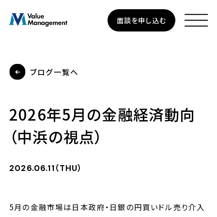
Skip
面談を申し込む
to
main
content
ブログ一覧へ
資産運用
2026年5月の金融経済動向
個人のお客さま
（中浜の視点）
法人のお客さま
2026.06.11（THU）
企業型確定拠出年金
5月の金融市場は日本政府・日銀の円買いドル売り介入
私たちについて