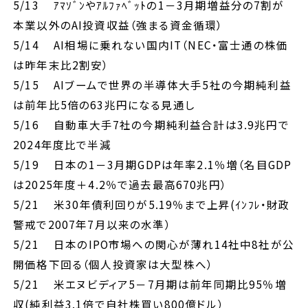
5/13 ｱﾏｿﾞﾝやｱﾙﾌｧﾍﾞｯﾄの1－3月期増益分の7割が
本業以外のAI投資収益（強まる資金循環）
5/14 AI相場に乗れない国内IT（NEC・富士通の株価
は昨年末比2割安）
5/15 AIブームで世界の半導体大手5社の今期純利益
は前年比5倍の63兆円になる見通し
5/16 自動車大手7社の今期純利益合計は3.9兆円で
2024年度比で半減
5/19 日本の1－3月期GDPは年率2.1％増（名目GDP
は2025年度＋4.2％で過去最高670兆円）
5/21 米30年債利回りが5.19％まで上昇(ｲﾝﾌﾚ・財政
警戒で2007年7月以来の水準）
5/21 日本のIPO市場への関心が薄れ14社中8社が公
開価格下回る（個人投資家は大型株へ）
5/21 米エヌビディア5－7月期は前年同期比95％増
収(純利益3.1倍で自社株買い800億ドル）