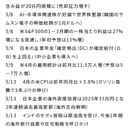
含み益が20兆円規模に（売却圧力増す）
5/8 AI・半導体関連株が好調で世界株堅調（韓国のサ
ムスン電子の時価総額が1兆ドルへ）
5/8 米S&P500の1－3月期の一株当たり利益は27%
増になる見通し（年初予想は13%増)
5/9 日本の企業年金「確定拠出（DC）が確定給付（Ｄ
Ｂ）を上回る」（中小企業も導入へ）
5/9 米4月の雇用統計は前月比11.5万人増（予想は5
－7万人増）
5/13 4月の米CPIは前年同月比＋3.8%（ガソリン高
騰で3年ぶりの伸び）
5/13 日本企業の海外直接投資は2025年33兆円とな
2年連続過去最高更新（海外志向鮮明）
5/13 インドのモディ首相は原油高を受け、今後1年間
の海外旅行自粛や在宅勤務を呼びかけ