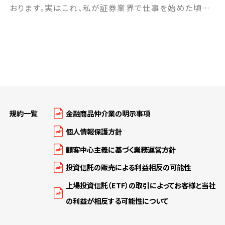
おります。実はこれ、私が証券業界で仕事を始めた頃か
ら、かれこれ25年くらい続けて習慣化してきたことでし
て、このようなフレームワークで考え続けることで、自分
なりに社会や経済や金融といったものを俯瞰してみる眼
を養っています。それを皆さんと共有できればと思って
おります。是非お試しください！ ■2017 […]
規約一覧
金融商品仲介業の明示事項
個人情報保護方針
顧客中心主義に基づく業務運営方針
投資信託の販売による利益相反の可能性
上場投資信託（ETF）の取引によってお客様と当社
の利益が相反する可能性について