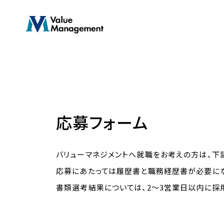
Skip
to
main
content
応募フォーム
バリューマネジメントへ就職をお考えの方は、下
応募にあたっては履歴書と職務経歴書が必要にな
書類選考結果については、2〜3営業日以内に採