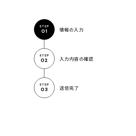
STEP
情報の入力
01
STEP
入力内容の
確認
02
STEP
送信完了
03