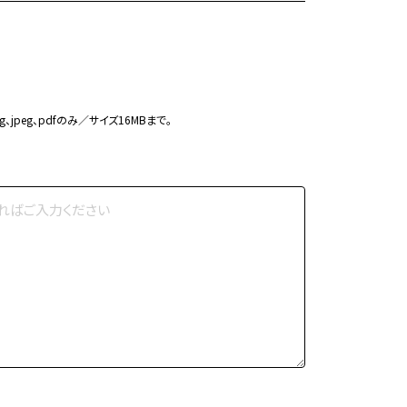
g、jpeg、pdfのみ／サイズ16MBまで。