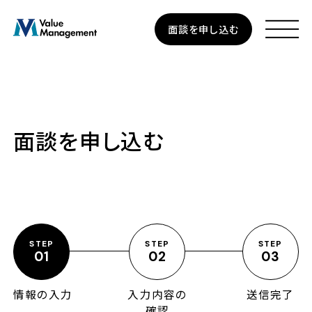
Skip
面談を申し込む
to
main
content
面談を申し込む
資産運用
個人のお客さま
法人のお客さま
STEP
STEP
STEP
企業型確定拠出年金
01
02
03
情報の入力
入力内容の
送信完了
私たちについて
確認