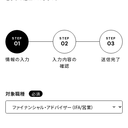
セミナー
ブログ
STEP
STEP
STEP
01
02
03
採用情報
情報の入力
入力内容の
送信完了
確認
対象職種
必須