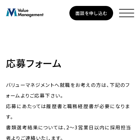
Skip
面談を申し込む
to
main
content
応募フォーム
資産運用
個人のお客さま
バリューマネジメントへ就職をお考えの方は、下記のフ
法人のお客さま
ォームよりご応募下さい。
応募にあたっては履歴書と職務経歴書が必要になりま
企業型確定拠出年金
す。
書類選考結果については、2〜3営業日以内に採用担当
私たちについて
者よりご連絡いたします。