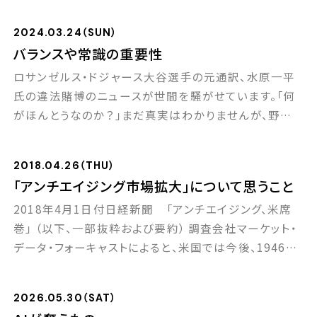
類の出来事が2月に頻繁に起きている気がします。 5年
前（2020年）の2月、中国で発生したコロナウイルスがイ
2024.03.24（SUN）
タリアでも発見され、その後世界的な大流行になりまし
バランスや常識の重要性
た。3年前（2022年）の2月には「ロシアのウクライナ侵
ロサンゼルス・ドジャース大谷選手の元通訳、水原一平
攻」が始まりました。そして今年（2 […]
氏の違法賭博のニュースが世間を騒がせています。「何
がほんとうなのか？」まだ真実はわかりませんが、野球フ
ァンの私としては、残念すぎる悲しすぎるニュースです。
一方ファイナンシャルアドバイザーとしては、不謹慎なが
2018.04.26（THU）
ら、全く別の視点でこの事件を観ています。 最悪シナリオ
「アンチエイジング市場拡大」について思うこと
としては、野球選手としての大谷さんの経済価値が、水
2018年4月1日付日経新聞 「アンチエイジング、米席
原氏の違法賭博で棄損される事態が考えられ […]
巻」 （以下、一部抜粋および要約） 調査会社マーケット・
データ・フォーキャストによると、米国では今後、1946年
～64年生まれの「ベビーブーマー」世代が65歳以上の
老齢期に入ること、またこの世代の米国人のライフスタ
2026.05.30（SAT）
イルとして、生涯現役を通す気持ちが強く若返りの意欲