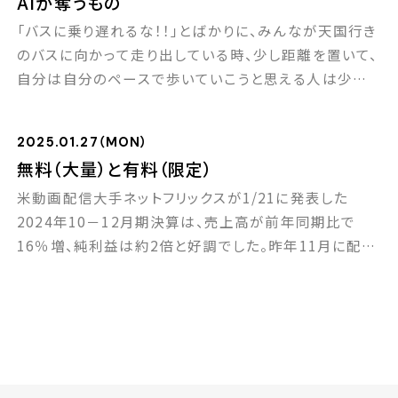
AIが奪うもの
が旺盛であること等から、アンチエイジング（抗年齢）分
「バスに乗り遅れるな！！」とばかりに、みんなが天国行き
野の商品やサービスの市場が急拡 […]
のバスに向かって走り出している時、少し距離を置いて、
自分は自分のペースで歩いていこうと思える人は少な
いのではないでしょうか？ 投資や資産運用の世界でも、
このような状況に遭遇したり、自分だけ乗り遅れている
2025.01.27（MON）
のではという心理状態になることは、割とよくあることで
無料（大量）と有料（限定）
す。一方で、天国行きのバスと思っていたが実は地獄行き
米動画配信大手ネットフリックスが1/21に発表した
のバスだったというオチも割とよくあること […]
2024年10－12月期決算は、売上高が前年同期比で
16％増、純利益は約2倍と好調でした。昨年11月に配信
された元ヘビー級王者マイク・タイソンのボクシング戦
が推定で1億800万人が視聴されるなど、特にスポーツ
中継が好評で、会員数は3億人を突破。 同社も一時期は
会員数が伸び悩み、広告付きのリーズナブルな視聴コー
スも提供することになりましたが、足元では […]