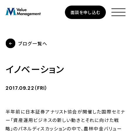
Skip
面談を申し込む
to
main
content
ブログ一覧へ
資産運用
イノベーション
個人のお客さま
法人のお客さま
2017.09.22（FRI）
企業型確定拠出年金
半年前に日本証券アナリスト協会が開催した国際セミナ
ー「資産運用ビジネスの新しい動きとそれに向けた戦
私たちについて
略」のパネルディスカッションの中で、農林中金バリュー