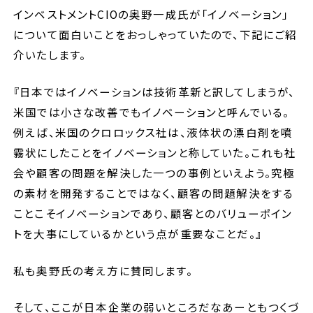
インベストメントCIOの奥野一成氏が「イノベーション」
セミナー
について面白いことをおっしゃっていたので、下記にご紹
介いたします。
ブログ
『日本ではイノベーションは技術革新と訳してしまうが、
米国では小さな改善でもイノベーションと呼んでいる。
採用情報
例えば、米国のクロロックス社は、液体状の漂白剤を噴
霧状にしたことをイノベーションと称していた。これも社
会や顧客の問題を解決した一つの事例といえよう。究極
の素材を開発することではなく、顧客の問題解決をする
ことこそイノベーションであり、顧客とのバリューポイン
トを大事にしているかという点が重要なことだ。』
私も奥野氏の考え方に賛同します。
そして、ここが日本企業の弱いところだなあーともつくづ