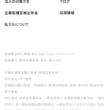
法人のお客さま
ブログ
企業型確定拠出年金
採用情報
私たちについて
金融商品仲介業者 株式会社バリューマネジメント
登録番号：関東財務局長（金仲）第260号
所属金融商品取引業者（提携証券会社）：
株式会社ＳＢＩ証券
金融商品取引業者 登録番号：関東財務局長（金商）第44号、商品先物
取引業者
加入協会：日本証券業協会、一般社団法人 金融先物取引業協会、一般社
団法人 第二種金融商品取引業協会、一般社団法人 日本STO協会、日本