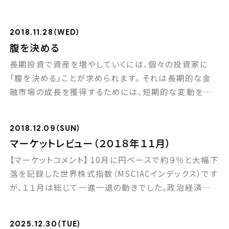
ずにはいられません。 特に、スピードスケートの小平選
手、そしてフィギュアスケート男子の羽生選手の金メダ
2018.11.28（WED）
ル。自分が何をしたわけでもないのに、なぜか勝手に日
腹を決める
本人としての誇りを感じる自分がいたりもします（笑）。
長期投資で資産を増やしていくには、個々の投資家に
ところで羽生結弦選手が金メダルを獲った同 […]
「腹を決める」ことが求められます。 それは長期的な金
融市場の成長を獲得するためには、短期的な変動を受
け入れなくてはならないという覚悟です。短期変動と長
期成長はセットであるという事実。逆説的に言うなら、変
2018.12.09（SUN）
動がないところに成長はないということ。 このような長
マーケットレビュー（２０１８年１１月）
期投資に必要不可欠な「腹の決め方」は、優秀な企業経
【マーケットコメント】 10月に円ベースで約９％と大幅下
営者が持つ「それ」に似ている気がします。以下に2 […]
落を記録した世界株式指数（MSCIACインデックス）です
が、１１月は総じて一進一退の動きでした。政治経済面
では株式市場の動きとは相反し、大きな動きがいくつも
見られました。 まず11月6日の米国中間選挙。予想通り
2025.12.30（TUE）
下院を野党民主党が制し、今後トランプ大統領への攻勢