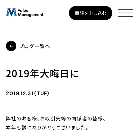
Skip
面談を申し込む
to
main
content
ブログ一覧へ
資産運用
2019年大晦日に
個人のお客さま
法人のお客さま
2019.12.31（TUE）
企業型確定拠出年金
弊社のお客様、お取引先等の関係者の皆様、
本年も誠にありがとうございました。
私たちについて