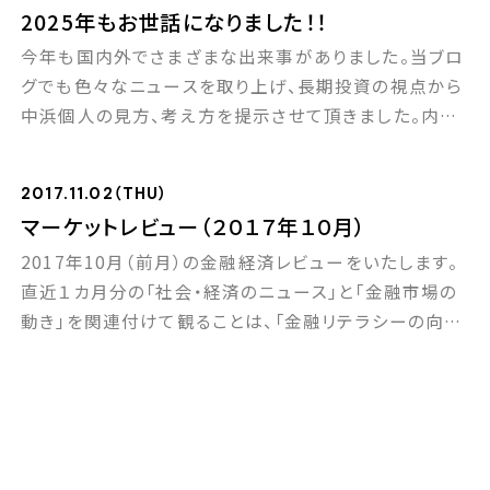
2025年もお世話になりました！！
を強めていくことが予想されます。欧州では英国のEU離
今年も国内外でさまざまな出来事がありました。当ブロ
脱問題（合意なき離脱の可能性）、 […]
グでも色々なニュースを取り上げ、長期投資の視点から
中浜個人の見方、考え方を提示させて頂きました。内容
はともかく2年連続、1カ月2回のペースでブログを執筆
できたことについては、個人的にちょっとした達成感が
2017.11.02（THU）
あります（笑）。 2025年、国内では女性として初めて高
マーケットレビュー（２０１７年１０月）
市総理が誕生し、政治の新しいポジティブな流れを感じ
2017年10月（前月）の金融経済レビューをいたします。
た方も多かったのではないでしょうか？（逆の […]
直近１カ月分の「社会・経済のニュース」と「金融市場の
動き」を関連付けて観ることは、「金融リテラシーの向上
に役立つ」と同時に、「長期投資に付随する変動（ボラテ
ィリティ）の要因を理解すること」につながります。それが
マーケットの上昇時も下落時もしっかり投資に向き合う
ことができる秘訣だと私は思います。それでは下記情報
をご確認頂き、自分としてどう捉え […]