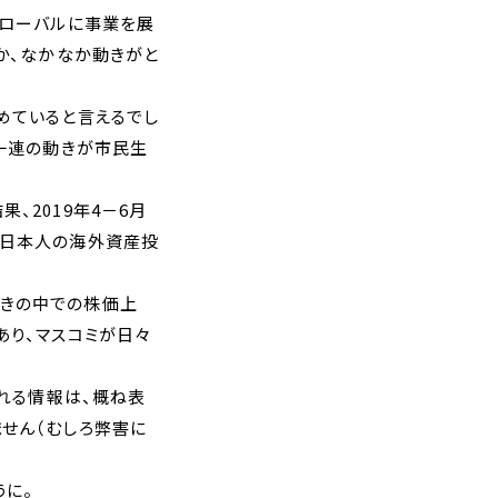
グローバルに事業を展
か、なかなか動きがと
めていると言えるでし
一連の動きが市民生
果、
2019
年
4
－
6
月
、日本人の海外資産投
きの中での株価上
あり、マスコミが日々
される情報は、概ね表
せん（むしろ弊害に
うに。