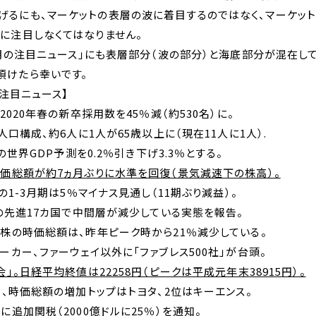
げるにも、マーケットの表層の波に着目するのではなく、マーケット
に注目しなくてはなりません。
月の注目ニュース」にも表層部分（波の部分）と海底部分が混在し
頂けたら幸いです。
注目ニュース】
2020
年春の新卒採用数を
45
％減（約
530
名）に。
人口構成、約
6
人に
1
人が
65
歳以上に（現在
11
人に
1
人）
.
の世界
GDP
予測を
0.2
％引き下げ
3.3
％とする。
価総額が約
7
ヵ月ぶりに水準を回復（景気減速下の株高）。
の
1-3
月期は
5
％マイナス見通し（
11
期ぶり減益）。
の先進
17
カ国で中間層が減少している実態を報告。
株の時価総額は、昨年ピーク時から
21
％減少している。
カー、ファーウェイ以外に「ファブレス
500
社」が台頭。
」。日経平均終値は
22258
円（ピークは平成元年末
38915
円）。
、時価総額の増加トップはトヨタ、
2
位はキーエンス。
に追加関税（
2000
億ドルに
25
％）を通知。