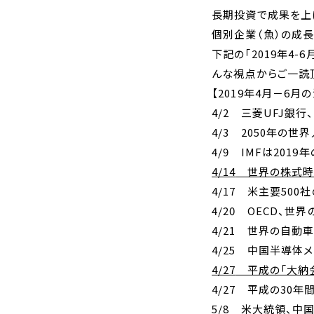
長期投資で成果を上
個別企業（魚）の成長
下記の「
2019
年
4-6
んな視点からご一読
【
2019
年
4
月－
6
月の
4/2
三菱
UFJ
銀行、
4/3
2050
年の世界
4/9
IMF
は
2019
年
4/14
世界の株式時
4/17
米主要
500
社
4/20
OECD
、世界
4/21
世界の自動車
4/25
中国半導体メー
4/27
平成の「大納会
4/27
平成の
30
年間
5/8
米大統領、中国