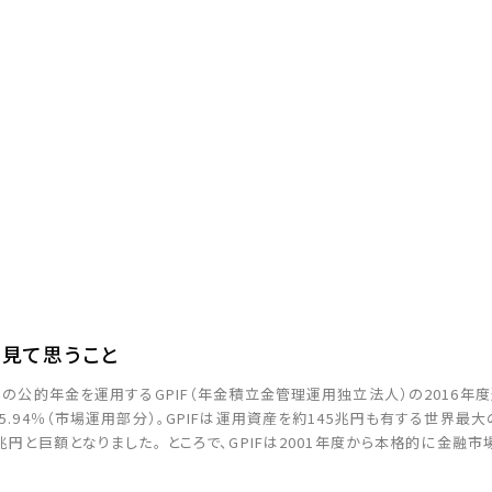
を見て思うこと
ちの公的年金を運用するGPIF（年金積立金管理運用独立法人）の2016年
5.94％（市場運用部分）。GPIFは運用資産を約145兆円も有する世界最
兆円と巨額となりました。 ところで、GPIFは2001年度から本格的に金融
は主に年金福祉事業団が財政投融資債を購入するかたちで […]