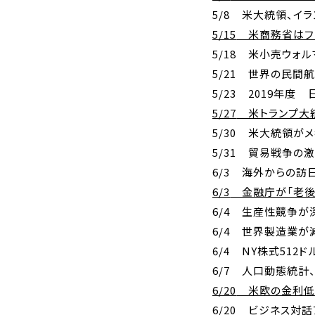
5/8
米大統領、イラン
5/15
米商務省はファ
5/18
米小売ウォルマ
5/21
世界の民間航空
5/23
2019
年度 
5/27
米トランプ大
5/30
米大統領がメキ
5/31
貿易戦争の激
6/3
海外からの訪日
6/3
金融庁が「老
6/4
生産性競争が深
6/4
世界製造業が減
6/4
NY
株式
512
ド
6/7
人口動態統計
6/20
米欧の金利低
6/20
ビジネス対話ア