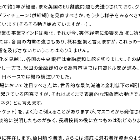
って約
1
年が経過、また英国の
EU
離脱問題も先送りされており、
プライチェーン（供給網）を見直すべきか、もう少し様子をみるべき
ています（そろそろ動き始めていますが…）。
造業の事業マインドは悪化、それが今、実体経済に影響を及ぼし始
しては、各国の内需の強さもあり、概ね堅調と言えますが、これらの
響を及ぼさないということはありえません。
化を見越し、各国の中央銀行は金融緩和に舵を切りました。その結
かし一方で、米国の金融緩和から為替市場では円高ドル安が進み
、円ベースでは概ね横這いでした。
場において注目すべき点は、世界的な景気減速と金利低下の綱引
で起きている円高ですが、それはあくまで表層的な現象面の動きで
ネタ）とも言えます。
ケット）を、よく海に例えることがありますが、マスコミから発信
後的に説明したものが多く、長期投資の役に立つものは殆どありま
。
中に存在します。
魚貝類や海藻、さらには海底に潜む海洋資源のよ