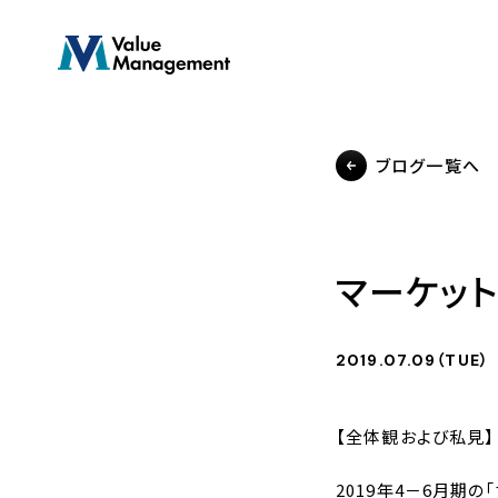
Skip
to
main
content
ブログ一覧へ
マーケット
2019.07.09（TUE）
【全体観および私見】
2019
年
4
－
6
月期の「