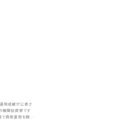
度運用成績が公表さ
大の機関投資家です
市場で資産運用を開始