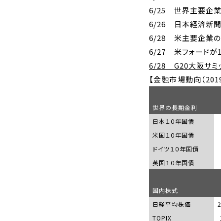
6/25
世界主要企業
6/26
日本経済新聞
6/28
米主要企業の
6/27
米フォードが
6/28
G20
大阪サミ
【金融市場動向（
201
世界の長期金利
日本１０年国債
米国１０年国債
ドイツ１０年国債
英国１０年国債
国内株式
日経平均株価
TOPIX