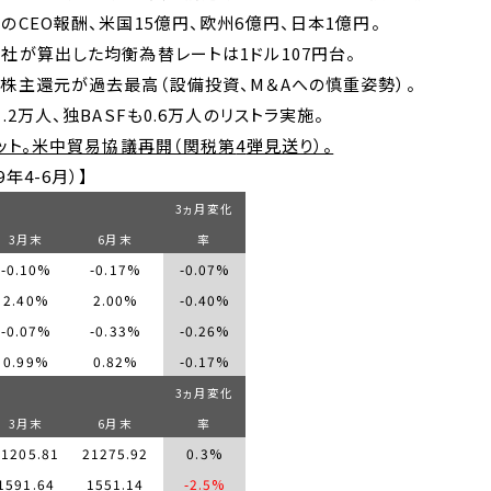
の
CEO
報酬、米国
15
億円、欧州
6
億円、日本
1
億円。
社が算出した均衡為替レートは
1
ドル
107
円台。
株主還元が過去最高（設備投資、
M
＆
A
への慎重姿勢）。
1.2
万人、独
BASF
も
0.6
万人のリストラ実施。
ット。米中貿易協議再開（関税第
4
弾見送り）。
9
年
4-6
月）】
3
ヵ月変化
3
月末
6
月末
率
-0.10%
-0.17%
-0.07%
2.40%
2.00%
-0.40%
-0.07%
-0.33%
-0.26%
0.99%
0.82%
-0.17%
3
ヵ月変化
3
月末
6
月末
率
21205.81
21275.92
0.3%
1591.64
1551.14
-2.5%