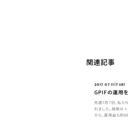
関連記事
2017.07.11（TUE）
GPIFの運用
先週7月7日、私た
れました。結果は＋
から、運用益も約8
したのですが、以前