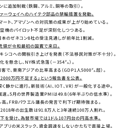
に追加制裁（鉄鋼、アルミ、銅等の取引）。
ーウェイへのハイテク部品の禁輸措置を発動。
ート、アマゾンへの対抗策の成果が上がり始めている。
機のパイロット不足が深刻化しつつある。
日本のゼネコン
8
社の受注見通しが前年比
1
割減。
統領が令和最初の国賓で来日。
シコへの関税引き上げを発表（不法移民対策が不十分）。
化を懸念し、
NY
株式急落（－
354
㌦）。
客で、東南アジアの比率高まる（
GDP1
人
5000
㌦超）。
後
2000
万円不足する」という報告書を公表。
く静かに進行。新技術（
AI
、
IOT
、
VR
）が一般化する途中。
速。
5
月の世界製造業
PMI
は
49.8
（
6
年半ぶりの低水準）。
ル高。
FRB
パウエル議長の発言で利下げ期待強まる。
、
2018
年の出生数は
91.8
万人と
3
年連続
100
万人割れ。
下を受け、為替市場では
1
ドル
107
円台の円高水準。
プリの米スラック、資金調達をしないかたちで直接上場。