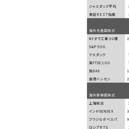
ジャスダック平均
東証ＲＥＩＴ指数
海外先進国株式
NY
ダウ工業３０種
S&P
５００
ナスダック
英
FTSE
１００
独
DAX
香港ハンセン
海外新興国株式
上海総合
インド
SENSEX
ブラジルボベスパ
ロシアＲＴＳ