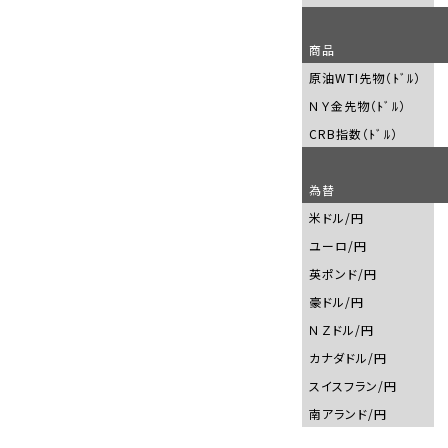
商品
原油
WTI
先物（ﾄﾞﾙ）
ＮＹ金先物（ﾄﾞﾙ）
CRB
指数（ﾄﾞﾙ）
為替
米ドル
/
円
ユーロ
/
円
英ポンド
/
円
豪ドル
/
円
ＮＺドル
/
円
カナダドル
/
円
スイスフラン
/
円
南アランド
/
円