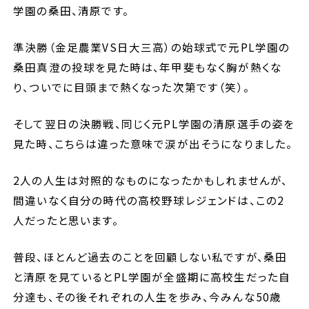
学園の桑田、清原です。
準決勝（金足農業
VS
日大三高）の始球式で元
PL
学園の
桑田真澄の投球を見た時は、年甲斐もなく胸が熱くな
り、ついでに目頭まで熱くなった次第です（笑）。
そして翌日の決勝戦、同じく元
PL
学園の清原選手の姿を
見た時、こちらは違った意味で涙が出そうになりました。
2
人の人生は対照的なものになったかもしれませんが、
間違いなく自分の時代の高校野球レジェンドは、この
2
人だったと思います。
普段、ほとんど過去のことを回顧しない私ですが、桑田
と清原を見ていると
PL
学園が全盛期に高校生だった自
分達も、その後それぞれの人生を歩み、今みんな
50
歳