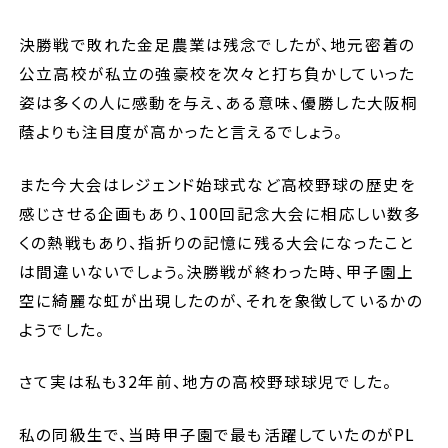
決勝戦で敗れた金足農業は残念でしたが、地元密着の
セミナー
公立高校が私立の強豪校を次々と打ち負かしていった
姿は多くの人に感動を与え、ある意味、優勝した大阪桐
ブログ
蔭よりも注目度が高かったと言えるでしょう。
採用情報
また今大会はレジェンド始球式など高校野球の歴史を
感じさせる企画もあり、
100
回記念大会に相応しい数多
くの熱戦もあり、指折りの記憶に残る大会になったこと
は間違いないでしょう。決勝戦が終わった時、甲子園上
空に綺麗な虹が出現したのが、それを象徴しているかの
ようでした。
さて実は私も
32
年前、地方の高校野球球児でした。
私の同級生で、当時甲子園で最も活躍していたのが
PL