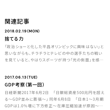
関連記事
2018.02.19（MON）
捨てる力
「政治ショーと化した平昌オリンピックに興味はない」と
思いながらも、チラチラとテレビの中の選手たちの戦い
を見ていると、やはりスポーツが持つ「光の側面」を感じ
ずにはいられません。 特に、スピードスケートの小平選
手、そしてフィギュアスケート男子の羽生選手の金メダ
2017.06.13（TUE）
ル。自分が何をしたわけでもないのに、なぜか勝手に日
GDP考察（第一回）
本人としての誇りを感じる自分がいたりもします（笑）。
日経新聞2017年6月2日 「日銀総資産500兆円を超え
ところで羽生結弦選手が金メダルを獲った同 […]
る～GDP並みに膨張～」 同年6月8日 「日本1～3月期
GDPは1.0％増に下方修正～在庫圧縮加速が原因～」