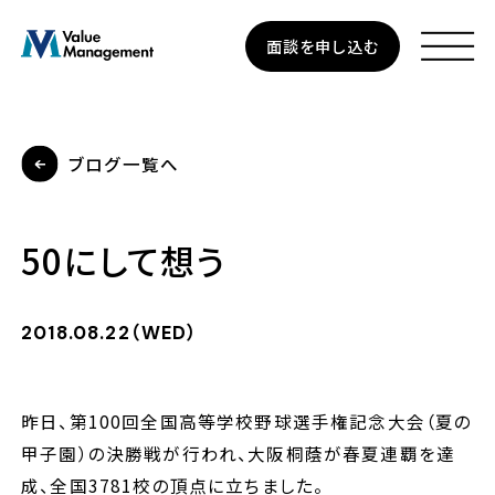
Skip
面談を申し込む
to
main
content
ブログ一覧へ
資産運用
50にして想う
個人のお客さま
法人のお客さま
2018.08.22（WED）
企業型確定拠出年金
昨日、第
100
回全国高等学校野球選手権記念大会（夏の
甲子園）の決勝戦が行われ、大阪桐蔭が春夏連覇を達
私たちについて
成、全国
3781
校の頂点に立ちました。