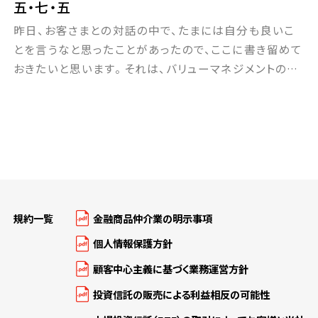
五・七・五
加＝「労働人口の増加」×「労働生産性の向上」。 改めて
昨日、お客さまとの対話の中で、たまには自分も良いこ
以上の点を […]
とを言うなと思ったことがあったので、ここに書き留めて
おきたいと思います。 それは、バリューマネジメントの資
産運用プログラムの本質は「俳句の五七五のようなもの
です」といった主旨のことです。 資産運用の成果は３つの
要素で決まるというのが、一つ目のルール。 それは「運用
金額・運用利回り・運用年数」 次に運用利回りは「資産
配分・銘柄選択・タイミング」の3要 […]
規約一覧
金融商品仲介業の明示事項
個人情報保護方針
顧客中心主義に基づく業務運営方針
投資信託の販売による利益相反の可能性