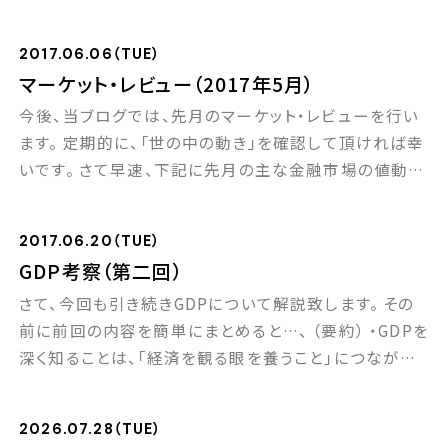
GDPは一国の経済規模を示す代表的な経済指標です
が、以上のように様々な経済関連記事に最も頻繁に登場
2017.06.06（TUE）
するといっても過言ではありません。 このGDPを深く知
マーケット・レビュー（2017年5月）
ることは、経済を観る眼を養うことにつながると同時に、
今後、当ブログでは、先月のマーケット・レビューを行い
長期投資への理解度をより深め […]
ます。 定期的に、「世の中の動き」を確認して頂ければ幸
いです。 さて早速、下記に先月の主な金融市場の値動き
を掲載しました。 「金利、株式、商品、為替」は互いに影
響しあって動いています。 ここから、皆さんは何を読み
2017.06.20（TUE）
解き、どう感じるでしょうか？ 5分で結構なので、是非、下
GDP考察（第二回）
記の数字を見ながら考えてみてください！ ■2017年5月
さて、今回も引き続きGDPについて解説致します。 その
の金融市場 【5月末の長 […]
前に前回の内容を簡単にまとめると…、 （要約） ・GDPを
深く知ることは、「経済を観る眼を養うこと」につながる。
・また同時に「長期投資への理解度を深めること」に役
立つ。 ・GDPは、例えるなら「パンの生産数」。 ・GDP成長
2026.07.28（TUE）
とは、「パンの生産数を増やすこと」。 ・パンの生産数の増