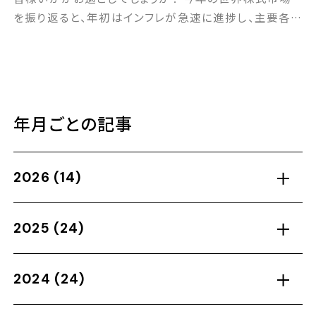
を振り返ると、年初はインフレが急速に進捗し、主要各
セミナー
国の中央銀行が利上げ姿勢を鮮明にしたことで、かなり
暗い雰囲気に包まれていました。しかし市場の予想に反
し、米国を中心に株式は大きく上昇した年となりました。
ブログ
日本株式の上昇も大きなサプライズだったように思いま
す。 一方で実体経済は、一昨年のロシアのウク […]
年月ごとの記事
採用情報
2026
(14)
2025
(24)
2024
(24)