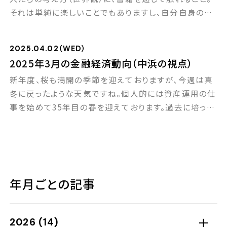
それは単純に楽しいことでもありますし、自分自身の仕
セミナー
事や人生に新たな視点を与えてくれます。 そういった意
味でジャンルを問わず読書は人生を豊かにしてくれま
2025.04.02（WED）
す。 私も月平均で1冊～２冊くらいは新しい本を読んで
ブログ
2025年3月の金融経済動向（中浜の視点）
いる感じですが、最近では、先日残念ながらお亡くなりに
新年度、桜も満開の季節を迎えておりますが、今週は真
なった経済アナリスト森永卓郎さんの遺作「保身の […]
採用情報
冬に戻ったような天気ですね。個人的には資産運用の仕
事を始めて35年目の春を迎えております。過去に培った
経験をベースにしながらも、新たな知見をどん欲に吸収
して、まだまだＩＦＡとしての質を高めていきたいと思っ
ております。そして皆さまの資産運用に貢献できるよう、
引き続き頑張ってまいります！（それにしても最近の天候
は急に暑くなったり寒くなったりで、昨今の金 […]
年月ごとの記事
2026
(14)