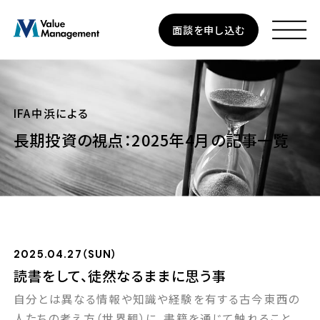
Skip
面談を申し込む
to
main
content
IFA中浜による
長期投資の視点：2025年4月の記事一覧
資産運用
個人のお客さま
法人のお客さま
2025.04.27（SUN）
企業型確定拠出年金
読書をして、徒然なるままに思う事
自分とは異なる情報や知識や経験を有する古今東西の
私たちについて
人たちの考え方（世界観）に、書籍を通じて触れること。