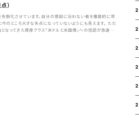
視点）
2
を先鋭化させています。自分の意図に沿わない者を徹底的に苛
と今のところ大きな失点になっていないようにも見えます。 ただ
2
となってきた資産クラス「米ドルと米国債」への信認が急速に
金属市場」に流入しています。 またFRB […]
2
2
2