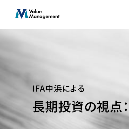
Skip
to
main
content
IFA中浜による
長期投資の視点：