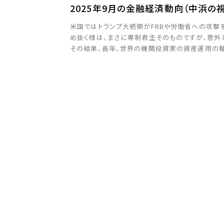
2025年9月の金融経済動向（中浜の
米国ではトランプ大統領がFRBや労働省への攻撃
め抜く様は、まさに専制君主そのものですが、意外
その結果、長年、世界の機関投資家の資産運用の軸
低下し、大きな投資資金が「金・銀・プラチナなどの貴