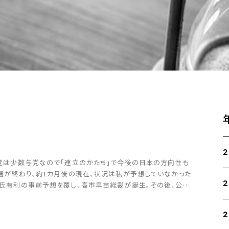
2
民党は少数与党なので「連立のかたち」で今後の日本の方向性も
裁選が終わり、約1カ月後の現在、状況は私が予想していなかった
2
泉氏有利の事前予想を覆し、高市早苗総裁が誕生。その後、公明
組むという予想外の展開となりました […]
2