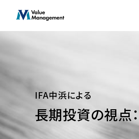
Skip
to
main
content
IFA中浜による
長期投資の視点：