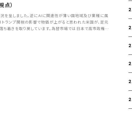
視点）
2
に活況を呈しました。逆にAIに関連性が薄い国地域及び業種に属
はトランプ関税の影響で物価が上がると思われた米国が、足元
2
ね落ち着きを取り戻しています。為替市場では日本で高市政権が
円安が進捗しました。 全体的に金融マー […]
2
2
2