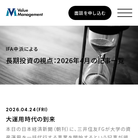
Skip
面談を申し込む
to
main
content
IFA中浜による
長期投資の視点：2026年4月の記事一覧
資産運用
個人のお客さま
法人のお客さま
2026.04.24（FRI）
企業型確定拠出年金
大運用時代の到来
本日の日本経済新聞（朝刊）に、三井住友FGが大学の資
私たちについて
産運用を一括代行する事業を開始するという記事が掲